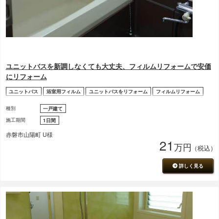
ユニットバスを新調しなくても大丈夫、フィルムリフォームで安価
にリフォーム
ユニットバス
浴室用フィルム
ユニットバスをリフォーム
フィルムリフォーム
種別
一戸建て
施工期間
1日間
赤磐市山陽町 U様
21
万円
（税込）
詳しく見る