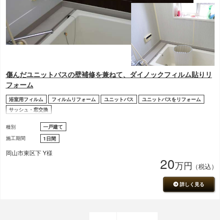
傷んだユニットバスの壁補修を兼ねて、ダイノックフィルム貼りリ
フォーム
浴室用フィルム
フィルムリフォーム
ユニットバス
ユニットバスをリフォーム
サッシュ・窓交換
種別
一戸建て
施工期間
1日間
岡山市東区下 Y様
20
万円
（税込）
詳しく見る