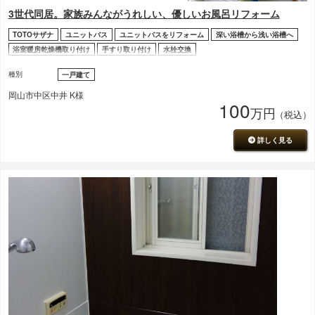
3世代同居。家族みんながうれしい、優しいお風呂リフォーム
TOTOサザナ
ユニットバス
ユニットバスをリフォーム
深い浴槽から浅い浴槽へ
浴室暖房乾燥機取り付け
手すり取り付け
水栓交換
種別
一戸建て
岡山市中区中井 K様
100
万円
（税込）
詳しく見る