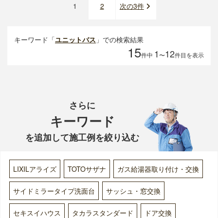
1
2
次の3件
キーワード「
ユニットバス
」での検索結果
15
1
12
件中
〜
件目を表示
さらに
キーワード
を追加して施工例を絞り込む
LIXILアライズ
TOTOサザナ
ガス給湯器取り付け・交換
サイドミラータイプ洗面台
サッシュ・窓交換
セキスイハウス
タカラスタンダード
ドア交換