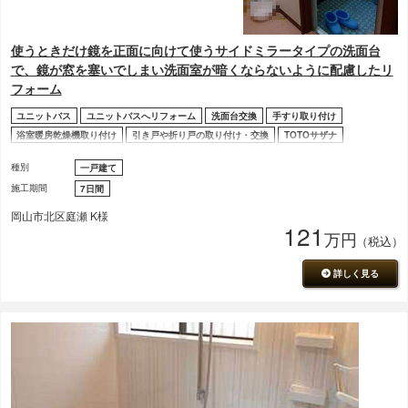
使うときだけ鏡を正面に向けて使うサイドミラータイプの洗面台
で、鏡が窓を塞いでしまい洗面室が暗くならないように配慮したリ
フォーム
ユニットバス
ユニットバスへリフォーム
洗面台交換
手すり取り付け
浴室暖房乾燥機取り付け
引き戸や折り戸の取り付け・交換
TOTOサザナ
内装工事
サイドミラータイプ洗面台
洗面室の動線改善
種別
一戸建て
施工期間
7日間
岡山市北区庭瀬 K様
121
万円
（税込）
詳しく見る