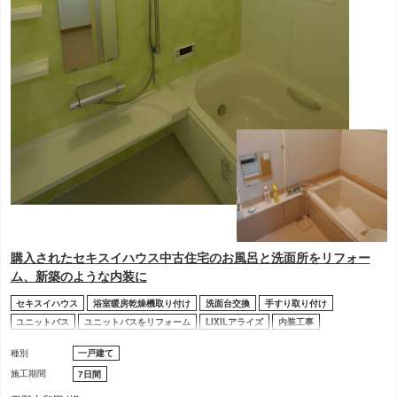
購入されたセキスイハウス中古住宅のお風呂と洗面所をリフォー
ム、新築のような内装に
セキスイハウス
浴室暖房乾燥機取り付け
洗面台交換
手すり取り付け
ユニットバス
ユニットバスをリフォーム
LIXILアライズ
内装工事
ガス給湯器取り付け・交換
引き戸や折り戸の取り付け・交換
種別
一戸建て
施工期間
7日間