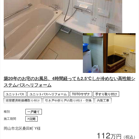
築20年のお宅のお風呂、4時間経っても2.5℃しか冷めない高性能シ
ステムバスへリフォーム
ユニットバス
ユニットバスへリフォーム
TOTOサザナ
手すり取り付け
浴室暖房乾燥機取り付け
引き戸や折り戸の取り付け・交換
内装工事
種別
一戸建て
施工期間
7日間
岡山市北区桑田町 Y様
112
万円
（税込）