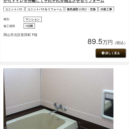
からトイレを分離してそれぞれを独立させるリフォーム
ユニットバス
ユニットバスをリフォーム
換気扇取り付け・交換
内装工事
種別
マンション
施工期間
7日間
岡山市北区富田町 F様
89.5
万円
（税込）
詳しく見る