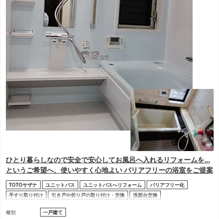
ひとり暮らしなので安全で安心してお風呂へ入れるリフォームを...
というご希望へ、使いやすく心地よい バリアフリーの浴室をご提案
TOTOサザナ
ユニットバス
ユニットバスへリフォーム
バリアフリー化
手すり取り付け
引き戸や折り戸の取り付け・交換
洗面台交換
浴室暖房乾燥機取り付け
内装工事
サッシュ・窓交換
種別
一戸建て