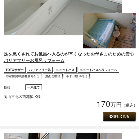
足を悪くされてお風呂へ入るのが辛くなったお母さまのための安心
バリアフリーお風呂リフォーム
TOTOサザナ
バリアフリー化
ユニットバス
ユニットバスへリフォーム
浴室暖房乾燥機取り付け
洗面台交換
手すり取り付け
引き戸や折り戸の取り付け・交換
追い焚き機能
内装工事
ドア交換
種別
一戸建て
岡山市北区西花尻 K様
170
万円
（税込）
詳しく見る