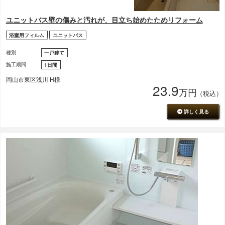
ユニットバス壁の傷みと汚れが、目立ち始めたためリフォーム
浴室用フィルム
ユニットバス
種別
一戸建て
施工期間
1日間
岡山市東区浅川 H様
23.9
万円
（税込）
詳しく見る