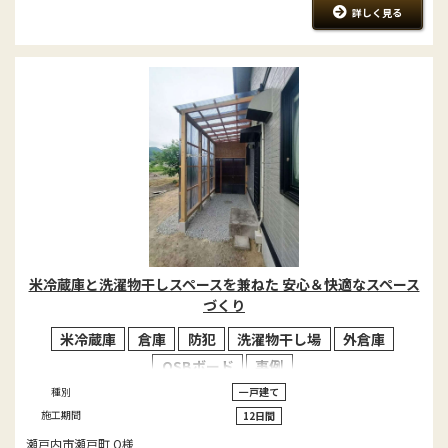
詳しく見る
米冷蔵庫と洗濯物干しスペースを兼ねた 安心＆快適なスペース
づくり
米冷蔵庫
倉庫
防犯
洗濯物干し場
外倉庫
OSBボード
事例
種別
一戸建て
施工期間
12日間
瀬戸内市瀬戸町 O様