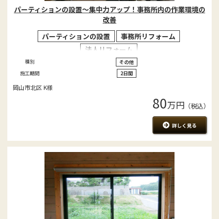
パーティションの設置～集中力アップ！事務所内の作業環境の
改善
パーティションの設置
事務所リフォーム
法人リフォーム
種別
その他
施工期間
2日間
岡山市北区 K様
80
万円
（税込）
詳しく見る