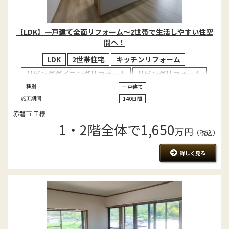
【LDK】一戸建て全面リフォーム～2世帯で生活しやすい住空
間へ！
LDK
2世帯住宅
キッチンリフォーム
リビングダイニングリフォーム
リビングリフォーム
種別
実家リフォーム
事例
一戸建て
施工期間
140日間
赤磐市 Ｔ様
1・2階全体で1,650
万円
（税込）
詳しく見る