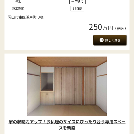
種別
一戸建て
施工期間
18日間
岡山市東区瀬戸町 O様
250
万円
（税込）
詳しく見る
家の収納力アップ！お仏壇のサイズにぴったり合う専用スペー
スを新設