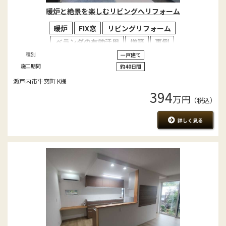
暖炉と絶景を楽しむリビングへリフォーム
暖炉
FIX窓
リビングリフォーム
ベランダの有効活用
増築
事例
種別
一戸建て
施工期間
約40日間
瀬戸内市牛窓町 K様
394
万円
（税込）
詳しく見る