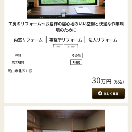
工房のリフォーム～お客様の居心地のいい空間と快適な作業環
境のために
内窓リフォーム
事務所リフォーム
法人リフォーム
窓
内窓
種別
その他
施工期間
1日間
岡山市北区 H様
30
万円
（税込）
詳しく見る