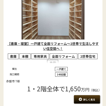
【書庫・寝室】一戸建て全面リフォーム～2世帯で生活しやす
い住空間へ！
書庫
本棚
専用家具
全面リフォーム
2世帯住宅
事例
種別
一戸建て
施工期間
140日間
赤磐市 T様
1・2階全体で1,650
万円
（税込）
詳しく見る