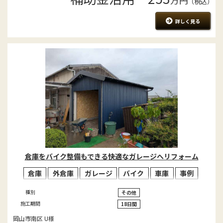
万円
（税込）
詳しく見る
倉庫をバイク整備もできる快適なガレージへリフォーム
倉庫
外倉庫
ガレージ
バイク
車庫
事例
種別
その他
施工期間
18日間
岡山市南区 U様