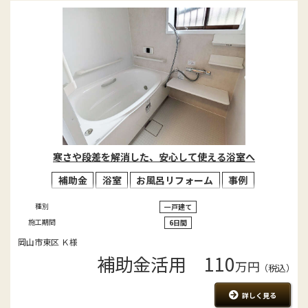
寒さや段差を解消した、安心して使える浴室へ
補助金
浴室
お風呂リフォーム
事例
種別
一戸建て
施工期間
6日間
岡山市東区 Ｋ様
補助金活用 110
万円
（税込）
詳しく見る