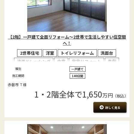
【2階】一戸建て全面リフォーム～2世帯で生活しやすい住空間
へ！
2世帯住宅
洋室
トイレリフォーム
洗面台
洗面ドレッシング
内窓
実家リフォーム
事例
種別
一戸建て
施工期間
140日間
赤磐市 Ｔ様
1・2階全体で1,650
万円
（税込）
詳しく見る