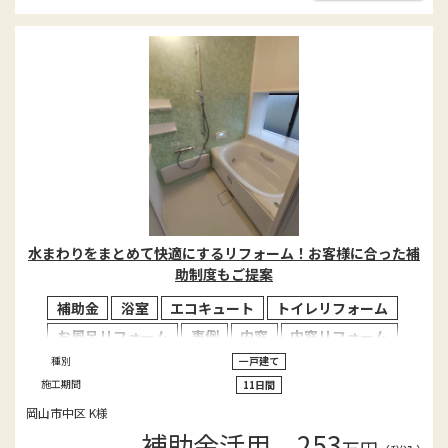
水まわりをまとめて快適にするリフォーム！お客様に合った補
助制度もご提案
補助金
浴室
エコキュート
トイレリフォーム
お風呂リフォーム
事例
内窓
内窓リフォーム
種別
一戸建て
施工期間
11日間
岡山市中区 K様
補助金活用 253