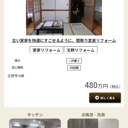
古い実家を快適にすごせるように、間取り変更リフォーム
実家リフォーム
玉野リフォーム
種別
一戸建て
施工期間
30日間
玉野市 N様
480
万円
（税込）
詳しく見る