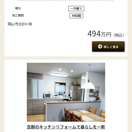
種別
一戸建て
施工期間
44日間
岡山市北区H 様
494
万円
（税込）
詳しく見る
念願のキッチンリフォームで暮らしを一新