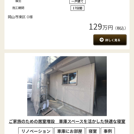
種別
一戸建て
施工期間
17日間
岡山市東区 O様
129
万円
（税込）
詳しく見る
ご家族のための居室増設 車庫スペースを活かした快適な寝室
リノベーション
車庫にお部屋
寝室
事例