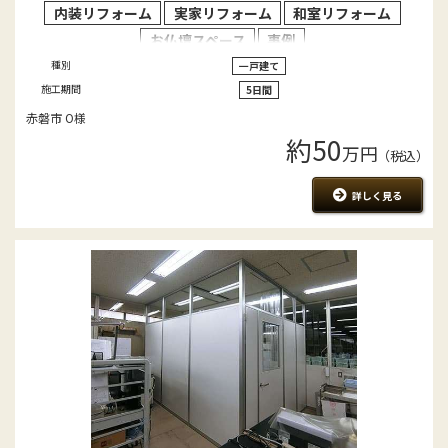
内装リフォーム
実家リフォーム
和室リフォーム
お仏壇スペース
事例
種別
一戸建て
施工期間
5日間
赤磐市 O様
約50
万円
（税込）
詳しく見る