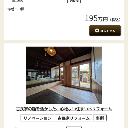
施工期間
20日間
赤磐市 U様
195
万円
（税込）
詳しく見る
古民家の趣を活かした、心地よい住まいへリフォーム
リノベーション
古民家リフォーム
事例