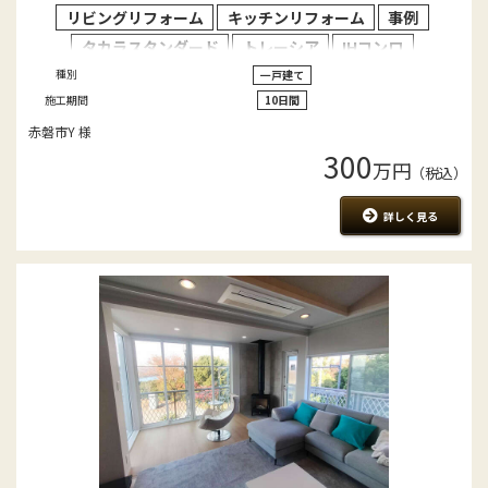
リビングリフォーム
キッチンリフォーム
事例
タカラスタンダード
トレーシア
IHコンロ
種別
一戸建て
施工期間
10日間
赤磐市Y 様
300
万円
（税込）
詳しく見る