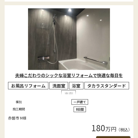
夫婦こだわりのシックな浴室リフォームで快適な毎日を
お風呂リフォーム
洗面室
浴室
タカラスタンダード
事例
種別
一戸建て
施工期間
8日間
赤磐市 M様
180
万円
（税込）