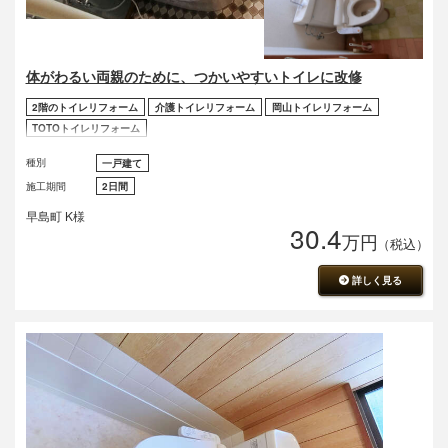
体がわるい両親のために、つかいやすいトイレに改修
2階のトイレリフォーム
介護トイレリフォーム
岡山トイレリフォーム
TOTOトイレリフォーム
種別
一戸建て
施工期間
2日間
早島町 K様
30.4
万円
（税込）
詳しく見る