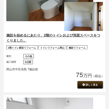
施設を始めるにあたり、2階のトイレおよび洗面スペースをつ
くりました。
2階トイレ新設リフォーム
トイレリフォーム岡山
施設リフォーム
種別
その他
施工期間
6日間
岡山市中区高島 T施設様
75
万円
（税込）
詳しく見る