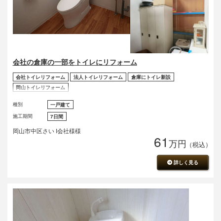
会社の倉庫の一部をトイレにリフォーム
会社トイレリフォーム
法人トイレリフォーム
倉庫にトイレ新設
岡山トイレリフォーム
種別
一戸建て
施工期間
7日間
岡山市中区さい I会社様様
61
万円
（税込）
詳しく見る