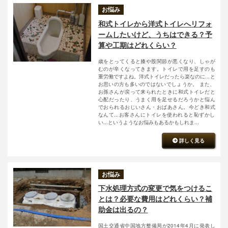
お悩み
和式トイレから洋式トイレへリフォ
ームしたいけど、うちはできる？予
算や工期はどれくらい？
歳をとってくると膝や股関節が悪くなり、しゃが
むのが辛くなってきます。トイレで用を足すのも
重労働ですよね。洋式トイレだったら楽なのに...と
お思いの方も多いのではないでしょうか。 また、
お孫さんが戻って来られたときに和式トイレだと
心配だったり、うまく用を足せるだろうかと悩ん
でおられるおじいさん・おばあさん。今どき和式
なんて...お客さんにトイレを使われると恥ずかし
い...というようなお悩みもあるかもしれま...
詳しく見る
お悩み
下水処理方式の変更で気をつけるこ
とは？必要な費用はどれくらい？補
助金は出るの？
国土交通省中国地方整備局が2014年4月に発表し