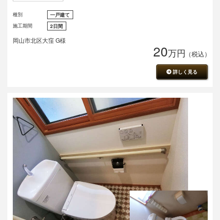
種別
一戸建て
施工期間
2日間
岡山市北区大窪 G様
20
万円
（税込）
詳しく見る