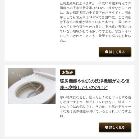
た調査結果によりますと、平成25年度末時点での
岡山市の下水道普及率は64.6%。残念ながらこれ
は、政令指定都市の中で最下位だそうです。岡山
県としても普及率は64.6%で全国25位。ここ岡山
は下水道の整備が遅れている土地です。 岡山市で
あっても中心部から外れると、下水道が整備され
ていない地域がとても多いですよね。水洗トイレ
にしたいけれど...というご希望やお悩みをお持ち
の...
詳しく見る
お悩み
暖房機能やお尻の洗浄機能がある便
座へ交換したいのだけど
寒い時期になると、座ったときのヒヤっとする感
じが嫌ですよね。和式トイレにはない、洋式トイ
レならではの悩みです。その他、お尻がデリケー
トな方は洗浄機能が付いているとうれしいですよ
ね。
詳しく見る