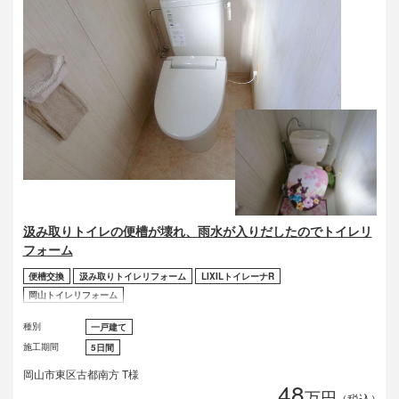
汲み取りトイレの便槽が壊れ、雨水が入りだしたのでトイレリ
フォーム
便槽交換
汲み取りトイレリフォーム
LIXILトイレーナR
岡山トイレリフォーム
種別
一戸建て
施工期間
5日間
岡山市東区古都南方 T様
48
万円
（税込）