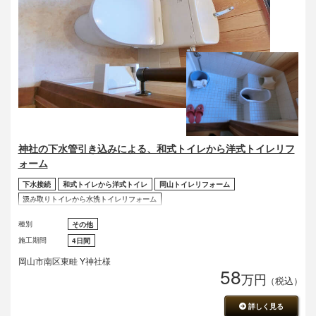
神社の下水管引き込みによる、和式トイレから洋式トイレリフ
ォーム
下水接続
和式トイレから洋式トイレ
岡山トイレリフォーム
汲み取りトイレから水洗トイレリフォーム
種別
その他
施工期間
4日間
岡山市南区東畦 Y神社様
58
万円
（税込）
詳しく見る