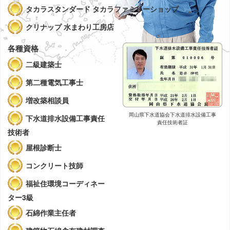
タカラスタンダード タカラファミリーショップ
クリナップ 水まわり工房店
各種資格
二級建築士
第二種電気工事士
増改築相談員
岡山県下水道協会
下水道排水設備工事
下水道排水設備工事責任
責任技術者証
技術者
屋根診断士
コンクリート技師
福祉住環境コーディネー
ター3級
石綿作業主任者