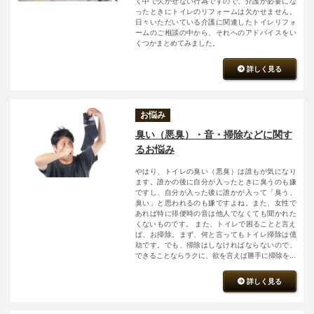
く中で欠かせない行為ですので、介護が必要にな
ったときにトイレのリフォームは欠かせません。
日々いただいている介護に関連したトイレリフォ
ームのご相談の中から、それへのアドバイスをい
くつかまとめてみました。
詳しく見る
お悩み
臭い（悪臭）・音・掃除などに関す
るお悩み
やはり、トイレの臭い（悪臭）は誰もが気になり
ます。誰かの後に自分が入ったときに臭うのも嫌
ですし、自分が入った後に誰かが入って「臭う、
臭い」と思われるのも嫌ですよね。また、女性で
あれば特に排便時の音は他人でなくても聞かれた
くないものです。 また、トイレで困ることと言え
ば、お掃除。まず、何と言ってもトイレ掃除は億
劫です。でも、掃除はしなければならないので、
できることならラクに、欲を言えば勝手に掃除を...
詳しく見る