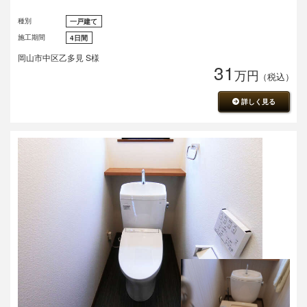
種別
一戸建て
施工期間
4日間
岡山市中区乙多見 S様
31
万円
（税込）
詳しく見る