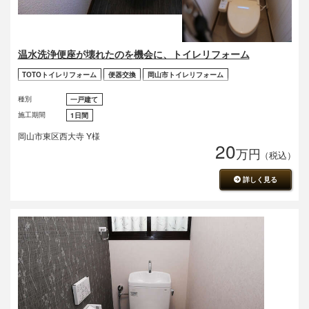
温水洗浄便座が壊れたのを機会に、トイレリフォーム
TOTOトイレリフォーム
便器交換
岡山市トイレリフォーム
種別
一戸建て
施工期間
1日間
岡山市東区西大寺 Y様
20
万円
（税込）
詳しく見る