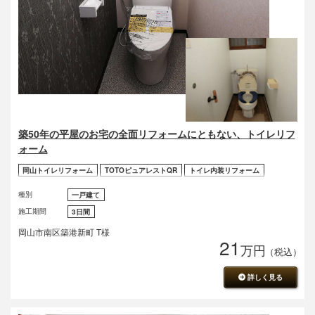
築50年の平屋のお宅の全面リフォームにともない、トイレリフ
ォーム
岡山トイレリフォーム
TOTOピュアレストQR
トイレ内装リフォーム
種別
一戸建て
施工期間
3日間
岡山市南区築港新町 T様
21
万円
（税込）
詳しく見る