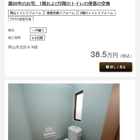
築20年のお宅、1階および2階のトイレの便器の交換
岡山トイレリフォーム
便器交換リフォーム
2階のトイレリフォーム
TOTO便器交換
種別
一戸建て
施工期間
0.5日間
岡山市北区今 K様
38.5
万円
（税込）
詳しく見る