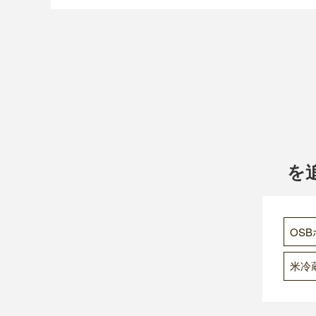
を
OS
米冷