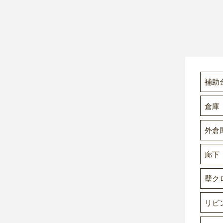
補助
倉庫
外倉
廊下
壁ク
リビ