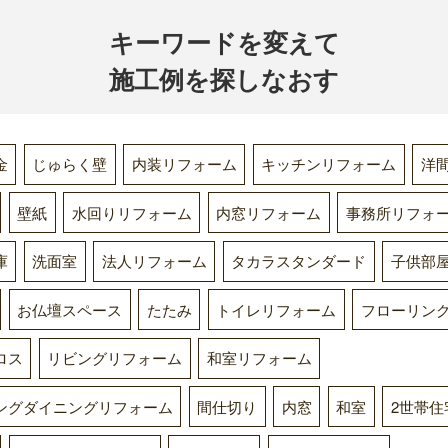
キーワードを変えて
施工例を探しなおす
金
じゅらく壁
内装リフォーム
キッチンリフォーム
洋
壁紙
水回りリフォーム
内窓リフォーム
事務所リフォ
庫
洗面室
法人リフォーム
タカラスタンダード
子供部
お仏壇スペース
たたみ
トイレリフォーム
フローリン
ロス
リビングリフォーム
和室リフォーム
ングダイニングリフォーム
間仕切り
内窓
和室
2世帯住