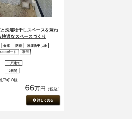
庫と洗濯物干しスペースを兼ね
＆快適なスペースづくり
倉庫
防犯
洗濯物干し場
OSBボード
事例
一戸建て
12日間
瀬戸町 O様
66
万円
（税込）
詳しく見る