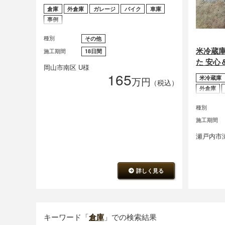
倉庫
外倉庫
ガレージ
バイク
車庫
事例
種別
その他
米冷蔵
施工期間
18日間
た 安心
岡山市南区 U様
165
米冷蔵庫
万円
（税込）
外倉庫
種別
施工期間
瀬戸内市
詳しく見る
キーワード「
倉庫
」での検索結果