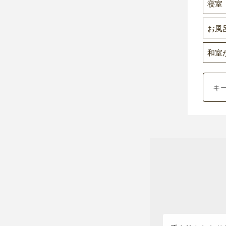
寝室
お風
和室