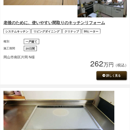
老後のために、使いやすい間取りのキッチンリフォーム
システムキッチン
リビングダイニング
クリナップ
IHヒーター
種別
一戸建て
施工期間
20日間
岡山市南区片岡 N様
262
万円
（税込）
詳しく見る