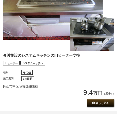
介護施設のシステムキッチンのIHヒーター交換
IHヒーター
システムキッチン
種別
その他
施工期間
0.5日間
岡山市中区 W介護施設様
9.4
万円
（税込）
詳しく見る