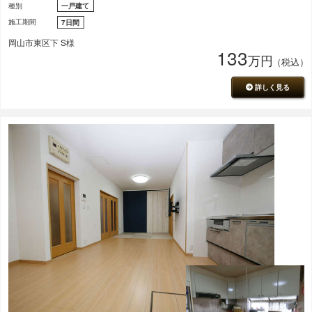
種別
一戸建て
施工期間
7日間
岡山市東区下 S様
133
万円
（税込）
詳しく見る