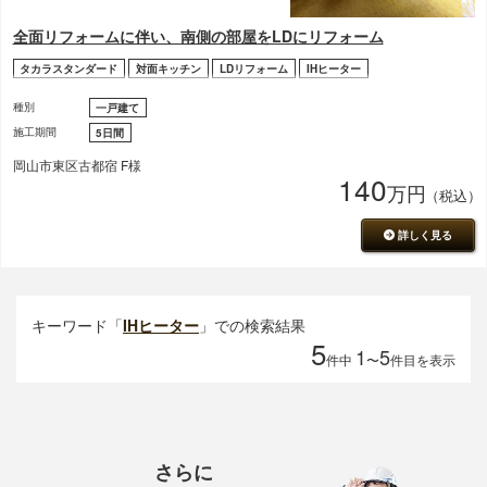
全面リフォームに伴い、南側の部屋をLDにリフォーム
タカラスタンダード
対面キッチン
LDリフォーム
IHヒーター
種別
一戸建て
施工期間
5日間
岡山市東区古都宿 F様
140
万円
（税込）
詳しく見る
キーワード「
IHヒーター
」での検索結果
5
1
5
件中
〜
件目を表示
さらに