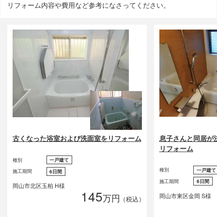
リフォーム内容や費用など参考になさってください。
息子さんと同居が
古くなった浴室および洗面室をリフォーム
リフォーム
種別
一戸建て
種別
一戸建て
施工期間
6日間
施工期間
6日間
岡山市北区玉柏 H様
145
岡山市東区金岡 S様
万円
（税込）