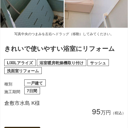
写真中央のつまみを左右へドラッグ（移動）してみてください。
きれいで使いやすい浴室にリフォーム
LIXILアライズ
浴室暖房乾燥機取り付け
サッシュ
洗面室リフォーム
一戸建て
種別
7日間
施工期間
倉敷市水島 K様
95
万円
（税込）