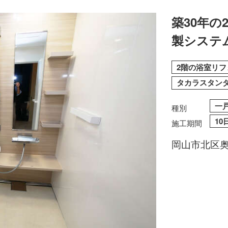
築30年
製システ
2階の浴室リ
タカラスタン
一
種別
10
施工期間
岡山市北区奥