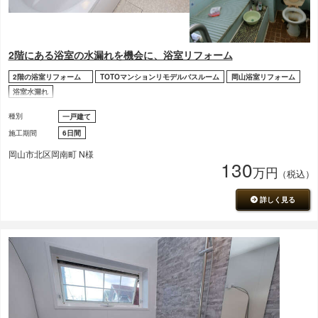
2階にある浴室の水漏れを機会に、浴室リフォーム
2階の浴室リフォーム
TOTOマンションリモデルバスルーム
岡山浴室リフォーム
浴室水漏れ
種別
一戸建て
施工期間
6日間
岡山市北区岡南町 N様
130
万円
（税込）
詳しく見る