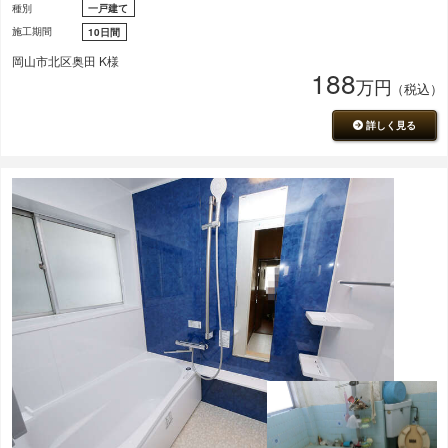
種別
一戸建て
施工期間
10日間
岡山市北区奥田 K様
188
万円
（税込）
詳しく見る