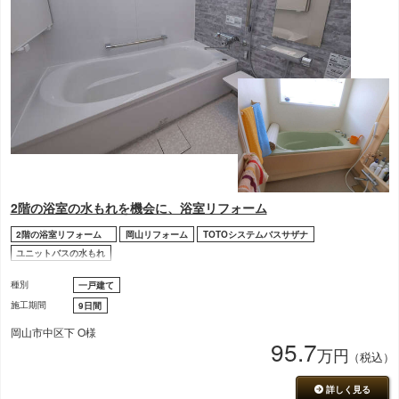
2階の浴室の水もれを機会に、浴室リフォーム
2階の浴室リフォーム
岡山リフォーム
TOTOシステムバスサザナ
ユニットバスの水もれ
種別
一戸建て
施工期間
9日間
岡山市中区下 O様
95.7
万円
（税込）
詳しく見る