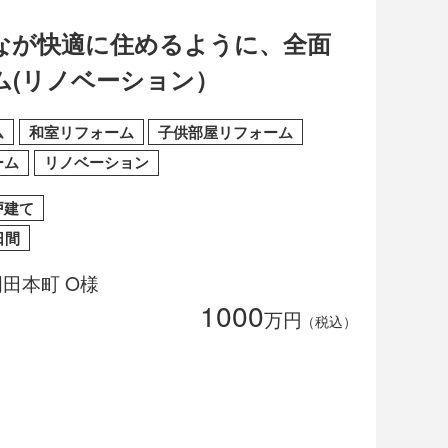
なが快適に住めるように、全面
ム(リノベーション）
ム
和室リフォーム
子供部屋リフォーム
ーム
リノベーション
戸建て
日間
田本町 O様
1000
万円
（税込）