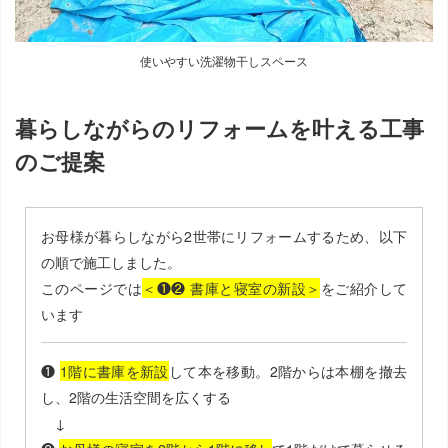
使いやすい洗濯物干しスペース
暮らしながらのリフォームを叶える工事
のご提案
お母様が暮らしながら2世帯にリフォームするため、以下
の順で施工しました。
このページでは
＜❶❷ 書庫と寝室の新設＞
をご紹介して
います
❶
1階に書庫を新設
して本を移動。2階からは本棚を撤去
し、2階の生活空間を広くする
↓