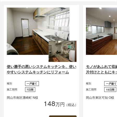
使い勝手の悪いシステムキッチンを、使い
モノがあふれて収
やすいシステムキッチンにリフォーム
片付けとともにキ
種別
種別
一戸建て
一戸建て
施工期間
施工期間
7日間
15日間
岡山市南区灘崎町 N様
岡山市東区可知 O様
148
万円
（税込）