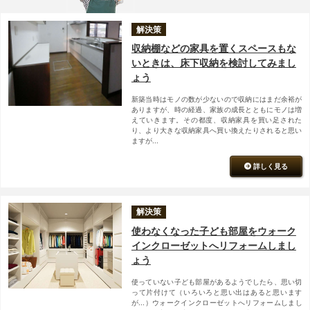
解決策
収納棚などの家具を置くスペースもな
いときは、床下収納を検討してみまし
ょう
新築当時はモノの数が少ないので収納にはまだ余裕が
ありますが、時の経過、家族の成長とともにモノは増
えていきます。その都度、収納家具を買い足された
り、より大きな収納家具へ買い換えたりされると思い
ますが...
詳しく見る
解決策
使わなくなった子ども部屋をウォーク
インクローゼットへリフォームしまし
ょう
使っていない子ども部屋があるようでしたら、思い切
って片付けて（いろいろと思い出はあると思います
が...）ウォークインクローゼットへリフォームしまし