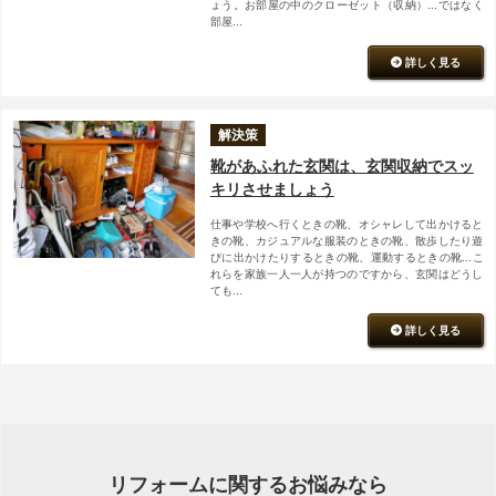
ょう。お部屋の中のクローゼット（収納）...ではなく
部屋...
詳しく見る
解決策
靴があふれた玄関は、玄関収納でスッ
キリさせましょう
仕事や学校へ行くときの靴、オシャレして出かけると
きの靴、カジュアルな服装のときの靴、散歩したり遊
びに出かけたりするときの靴、運動するときの靴...こ
れらを家族一人一人が持つのですから、玄関はどうし
ても...
詳しく見る
リフォームに関するお悩みなら