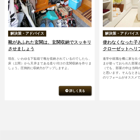
解決策・アドバイス
解決策・アドバイス
使わなくなった子
靴があふれた玄関は、玄関収納でスッキリ
クローゼットへリ
させましょう
進学や就職を機に家を出
現在、いわゆる下駄箱で靴を収納されているのでしたら、
まが使っておられた部屋
床（土間）から天井まである造り付けの玄関収納を作りま
（でも、部屋の中は当時の
しょう。圧倒的に収納力がアップしますよ。
と思います。そんなとき
のリフォームがオススメ
詳しく見る