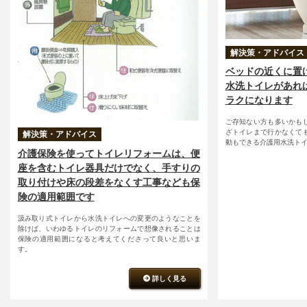
解決策・アドバイス
ベッドの近くに置
水洗トイレがあれ
ラクになります
ご存知ない方も多いかも
ざトイレまで行かなくて
解決策・アドバイス
動もできる介護用水洗ト
介護保険を使ってトイレリフォームは、便
座を含むトイレ器具だけでなく、手すりの
取り付けや床の段差をなくす工事なども保
険の適用範囲です
汲み取り式トイレから水洗トイレへの変更のようなことを
除けば、いわゆるトイレのリフォームで想像されることは
保険の適用範囲になると考えてくださって良いと思いま
す。
詳しく見る