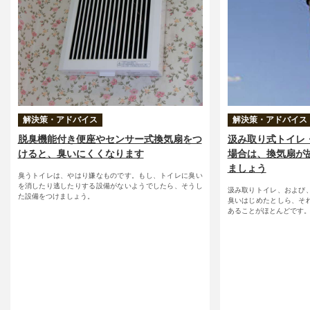
解決策・アドバイス
解決策・アドバイス
脱臭機能付き便座やセンサー式換気扇をつ
汲み取り式トイレ
けると、臭いにくくなります
場合は、換気扇が
ましょう
臭うトイレは、やはり嫌なものです。もし、トイレに臭い
を消したり逃したりする設備がないようでしたら、そうし
汲み取りトイレ、および
た設備をつけましょう。
臭いはじめたとしら、そ
あることがほとんどです