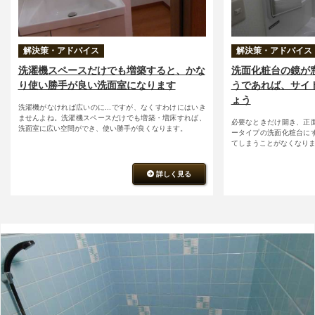
解決策・アドバイス
解決策・アドバイス
洗濯機スペースだけでも増築すると、かな
洗面化粧台の鏡が
り使い勝手が良い洗面室になります
うであれば、サイ
ょう
洗濯機がなければ広いのに...ですが、なくすわけにはいき
ませんよね。洗濯機スペースだけでも増築・増床すれば、
必要なときだけ開き、正
洗面室に広い空間ができ、使い勝手が良くなります。
ータイプの洗面化粧台に
てしまうことがなくなり
詳しく見る